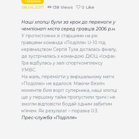
Новини
КВИТКИ
08.04.2017
138
Views
0
Like
Наші хлопці були за крок до перемоги у
чемпіонаті міста серед гравців 2006 р.н.
У протистоянні зі старшими на рік
гравцями команда «Поділля» U-10 під
керівництвом Сергія Туза дісталась фіналу,
де зустрічалась з командою ДЮЦ «Іскра».
Гра відбулась у залі спорткомплексу
УМВС.
На жаль, перемогти у вирішальному матчі
«Поділлю» не вдалося. Маючи безліч
моментів біля воріт суперника, наші хлопці
ще у першому таймі пропустили тричі і не
змогли відповісти бодай одним забитим
м’ячем. Як результат – поразка 0:3.
Прес-служба «Поділля»