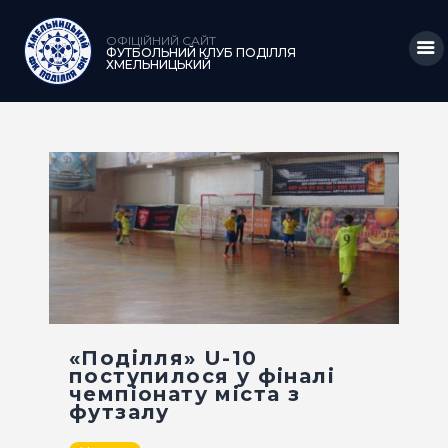
ОФІЦІЙНИЙ САЙТ
ФУТБОЛЬНИЙ КЛУБ ПОДІЛЛЯ
ХМЕЛЬНИЦЬКИЙ
ГОЛОВНА
НОВИНИ
КЛУБ
КОМАНДА
МАТЧІ
АКАДЕМІЯ
«Поділля» U-10
поступилося у фіналі
МЕДІА
чемпіонату міста з
футзалу
КРАМНИЦЯ