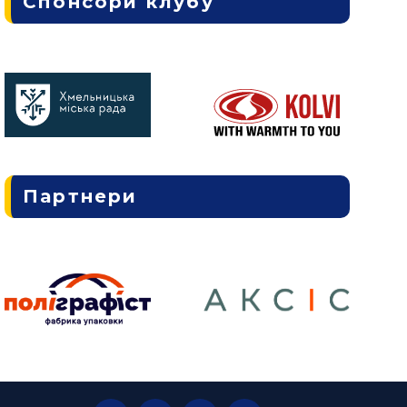
Спонсори клубу
Партнери