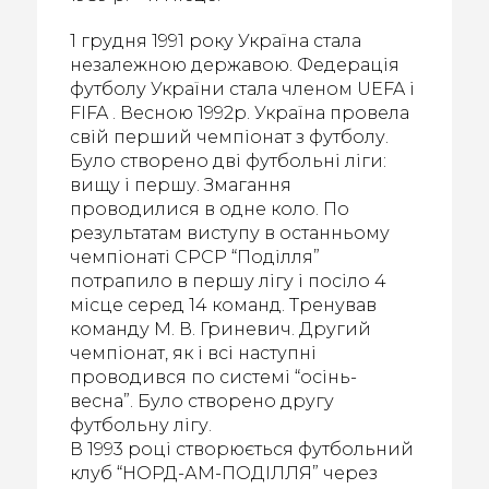
1 грудня 1991 року Україна стала
незалежною державою. Федерація
футболу України стала членом UEFA і
FIFA . Весною 1992р. Україна провела
свій перший чемпіонат з футболу.
Було створено дві футбольні ліги:
вищу і першу. Змагання
проводилися в одне коло. По
результатам виступу в останньому
чемпіонаті СРСР “Поділля”
потрапило в першу лігу і посіло 4
місце серед 14 команд. Тренував
команду М. В. Гриневич. Другий
чемпіонат, як і всі наступні
проводився по системі “осінь-
весна”. Було створено другу
футбольну лігу.
В 1993 році створюється футбольний
клуб “НОРД-АМ-ПОДІЛЛЯ” через