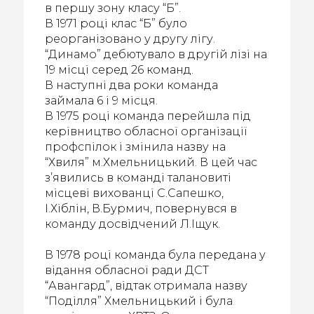
в першу зону класу “Б”.
В 1971 році клас “Б” було
реорганізовано у другу лігу.
“Динамо” дебютувало в другій лізі на
19 місці серед 26 команд.
В наступні два роки команда
займала 6 і 9 місця.
В 1975 році команда перейшла під
керівництво обласної організації
профспілок і змінила назву на
“Хвиля” м.Хмельницький. В цей час
з’явились в команді талановиті
місцеві вихованці С.Сапешко,
І.Хіблін, В.Бурмич, повернувся в
команду досвідчений Л.Іщук.
В 1978 році команда була передана у
відання обласної ради ДСТ
“Авангард”, відтак отримала назву
“Поділля” Хмельницький і була