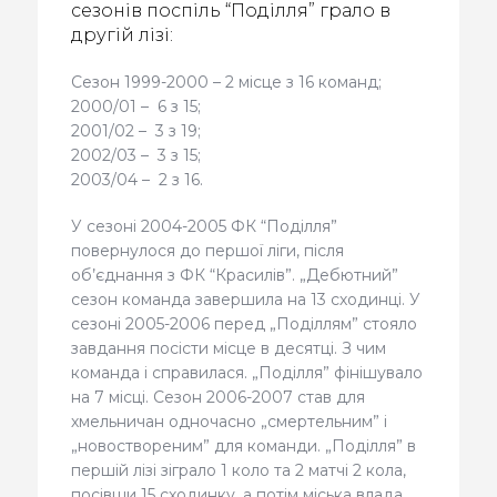
сезонів поспіль “Поділля” грало в
другій лізі:
Сезон 1999-2000 – 2 місце з 16 команд;
2000/01 – 6 з 15;
2001/02 – 3 з 19;
2002/03 – 3 з 15;
2003/04 – 2 з 16.
У сезоні 2004-2005 ФК “Поділля”
повернулося до першої ліги, після
об’єднання з ФК “Красилів”. „Дебютний”
сезон команда завершила на 13 сходинці. У
сезоні 2005-2006 перед „Поділлям” стояло
завдання посісти місце в десятці. З чим
команда і справилася. „Поділля” фінішувало
на 7 місці. Сезон 2006-2007 став для
хмельничан одночасно „смертельним” і
„новоствореним” для команди. „Поділля” в
першій лізі зіграло 1 коло та 2 матчі 2 кола,
посівши 15 сходинку, а потім міська влада