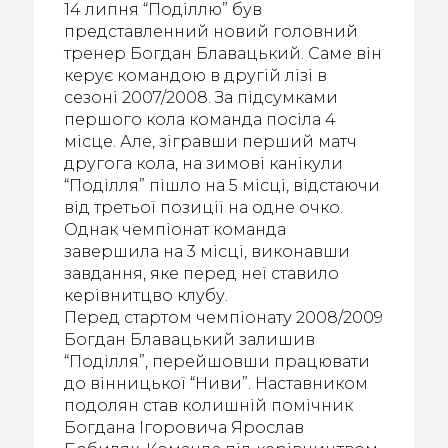
14 липня “Поділлю” був
представленний новий головний
тренер Богдан Блавацький. Саме він
керує командою в другій лізі в
сезоні 2007/2008. За підсумками
першого кола команда посіла 4
місце. Але, зігравши перший матч
другога кола, на зимові канікули
“Поділля” пішло на 5 місці, відстаючи
від третьої позиції на одне очко.
Однак чемпіонат команда
завершила на 3 місці, виконавши
завдання, яке перед неї ставило
керівнитцво клубу.
Перед стартом чемпіонату 2008/2009
Богдан Блавацький залишив
“Поділля”, перейшовши працювати
до вінницької “Ниви”. Наставником
подолян став колишній помічник
Богдана Ігоровича Ярослав