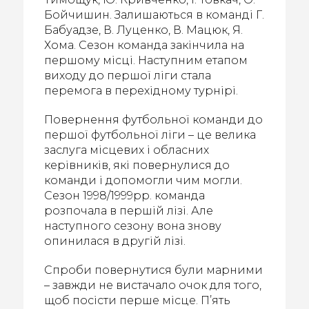
Бойчишин. Залишаються в команді Г.
Бабуадзе, В. Луценко, В. Мацюк, Я.
Хома. Сезон команда закінчила на
першому місці. Наступним етапом
виходу до першої ліги стала
перемога в перехідному турнірі.
Повернення футбольної команди до
першої футбольної ліги – це велика
заслуга місцевих і обласних
керівників, які повернулися до
команди і допомогли чим могли.
Сезон 1998/1999рр. команда
розпочала в першій лізі. Але
наступного сезону вона знову
опинилася в другій лізі.
Спроби повернутися були марними
– завжди не вистачало очок для того,
щоб посісти перше місце. П’ять