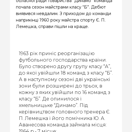
обласної ради товариства “Динамо” команда
почала сезон майстрами класу “Б”. Дебют
виявився невдалим. З приходом до команди
наприкінці 1960 року майстра спорту Є. П.
Лемешка, справи пішли на краще.
1963 рік приніс реорганізацію
футбольного господарства країни.
Було створено другу групу класу “А”,
до якої увійшли 18 команд з класу “Б”.
А в наступному сезоні дві українські
зони були розширені до трьох, в
кожну з яких увійшли по 16 команд з
класу “Б”. Де опинилося і
хмельницьке “Динамо”. Під
керівництвом головного тренера Є.
П. Лемешка і його помічника Ю. А.
Аванесова команда займала місця:
1964 р.- 7 місце;