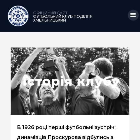
ОФІЦІЙНИЙ САЙТ
ФУТБОЛЬНИЙ КЛУБ ПОДІЛЛЯ
ХМЕЛЬНИЦЬКИЙ
ГОЛОВНА
НОВИНИ
КЛУБ
Історія клубу
КОМАНДА
МАТЧІ
АКАДЕМІЯ
МЕДІА
В 1926 році перші футбольні зустрічі
КРАМНИЦЯ
динамівців Проскурова відбулись з