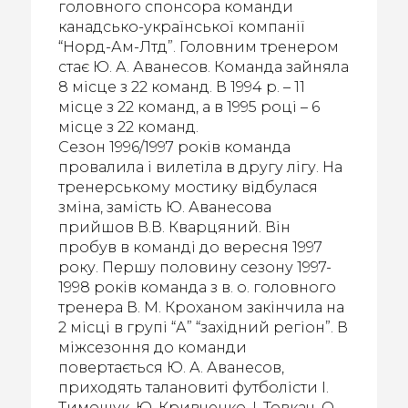
головного спонсора команди
канадсько-української компанії
“Норд-Ам-Лтд”. Головним тренером
стає Ю. А. Аванесов. Команда зайняла
8 місце з 22 команд. В 1994 р. – 11
місце з 22 команд, а в 1995 році – 6
місце з 22 команд.
Сезон 1996/1997 років команда
провалила і вилетіла в другу лігу. На
тренерському мостику відбулася
зміна, замість Ю. Аванесова
прийшов В.В. Кварцяний. Він
пробув в команді до вересня 1997
року. Першу половину сезону 1997-
1998 років команда з в. о. головного
тренера В. М. Кроханом закінчила на
2 місці в групі “А” “західний регіон”. В
міжсезоння до команди
повертається Ю. А. Аванесов,
приходять талановиті футболісти І.
Тимощук, Ю. Кривченко, І. Товкач, О.