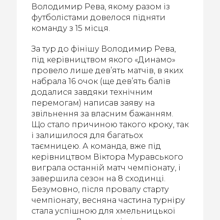
Володимир Рева, якому разом із
футболістами довелося підняти
команду з 15 місця.
За тур до фінішу Володимир Рева,
під керівництвом якого «Динамо»
провело лише дев’ять матчів, в яких
набрала 16 очок (ще дев’ять балів
додалися завдяки технічним
перемогам) написав заяву на
звільнення за власним бажанням.
Що стало причиною такого кроку, так
і залишилося для багатьох
таємницею. А команда, вже під
керівництвом Віктора Муравського
виграла останній матч чемпіонату, і
завершила сезон на 8 сходинці.
Безумовно, після провалу старту
чемпіонату, весняна частина турніру
стала успішною для хмельницької