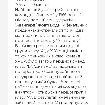
1965 р. – 10 місце.
Найбільший успіх прийшов до
команди ” Динамо ” у 1966 році – 1
місце у першій зоні, у другій –
“Авангард” Жовті Води. У фінальних
поєдинках зустрічалися тричі, два
матчі закінчилися внічию, а третя
принесла перемогу “Авангарду”.
В зв’язку з розширенням другої
групи класу “А”, у 1969 році замість
трьох понижених в класі команд
УРСР, було взято 5 перших команд
класу “Б”. “Динамо” за підсумками
попереднього сезону зайняло 5
всеукраїнське місце і ввійшло в 3
підгрупу, в якій було зібрано всі
найсильніші українські команди, за
винятком чотирьох з першої групи
класу “А”. В результаті хмельничани
зайняли 21 місце із 22 і повернулись