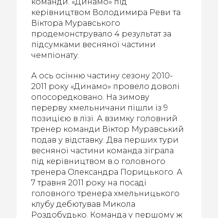
команди. «Динамо» під
керівництвом Володимира Реви та
Віктора Муравського
продемонструвало 4 результат за
підсумками весняної частини
чемпіонату.
А ось осінню частину сезону 2010-
2011 року «Динамо» провело доволі
опосоредковано. На зимову
перерву хмельничани пішли із 9
позицією в лізі. А взимку головний
тренер команди Віктор Муравський
подав у відставку. Два перших тури
весняної частини команда зіграла
під керівництвом в.о головного
тренера Олександра Порицького. А
7 травня 2011 року на посаді
головного тренера хмельницького
клубу дебютував Микола
Роздобудько. Команда у першому ж