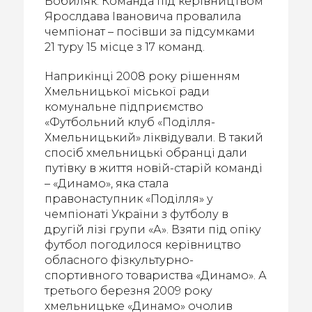
Бобиляк. Команда під керівництвом
Ярослдава Івановича провалила
чемпіонат – посівши за підсумками
21 туру 15 місце з 17 команд.
Наприкінці 2008 року рішенням
Хмельницької міської ради
комунальне підприємство
«Футбольний клуб «Поділля-
Хмельницький» ліквідували. В такий
спосіб хмельницькі обранці дали
путівку в життя новій-старій команді
– «Динамо», яка стала
правонаступник «Поділля» у
чемпіонаті України з футболу в
другій лізі групи «А». Взяти під опіку
футбол погодилося керівництво
обласного фізкультурно-
спортивного товариства «Динамо». А
третього березня 2009 року
хмельницьке «Динамо» очолив