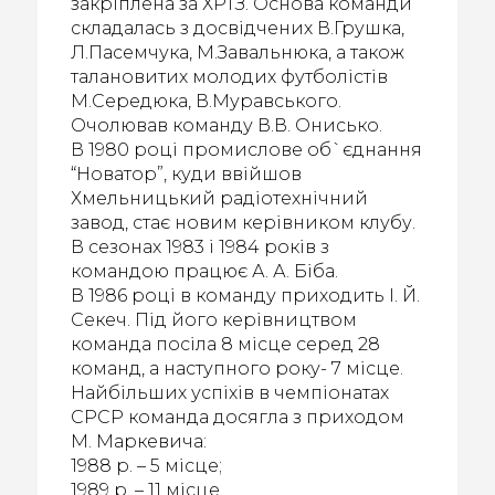
закріплена за ХРТЗ. Основа команди
складалась з досвідчених В.Грушка,
Л.Пасемчука, М.Завальнюка, а також
талановитих молодих футболістів
М.Середюка, В.Муравського.
Очолював команду В.В. Онисько.
В 1980 році промислове об`єднання
“Новатор”, куди ввійшов
Хмельницький радіотехнічний
завод, стає новим керівником клубу.
В сезонах 1983 і 1984 років з
командою працює А. А. Біба.
В 1986 році в команду приходить І. Й.
Секеч. Під його керівництвом
команда посіла 8 місце серед 28
команд, а наступного року- 7 місце.
Найбільших успіхів в чемпіонатах
СРСР команда досягла з приходом
М. Маркевича:
1988 р. – 5 місце;
1989 р. – 11 місце.