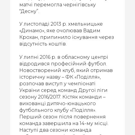
матчі перемогла чернігівську
“Десну”.
У листопаді 2013 р. хмельницьке
«Динамо», яке очолював Вадим
Крохан, припинило існування через
відсутність коштів.
У липні 2016 р. в обласному центрі
відродився професійний футбол.
Новостворений клуб, який отримав
історичну назву – ФК «Поділля»,
розпочав виступ у чемпіонаті
України серед команд Другої ліги
сезону 2016/2017. Кістяк команди –
вихованці дитячо-юнацького
футбольного клубу «Поділля».
Перший сезон після повернення
команда завершила на 14-му місці.
Наступі два сезони команда