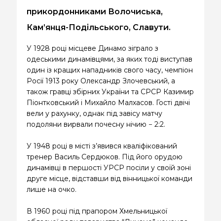
КВИТКИ
прикордонниками Волочиська,
Кам’янця-Подільського, Славути.
У 1928 році місцеве Динамо зіграло з
одеськими динамівцями, за яких тоді виступав
один із кращих нападників свого часу, чемпіон
Росії 1913 року Олександр Злочевський, а
також гравці збірних України та СРСР Казимир
Піонтковський і Михайло Малхасов. Гості двічі
вели у рахунку, однак під завісу матчу
подоляни вирвали почесну нічию − 2:2.
У 1948 році в місті з’явився кваліфікований
тренер Василь Сердюков. Під його орудою
динамівці в першості УРСР посіли у своїй зоні
друге місце, відставши від вінницької команди
лише на очко.
В 1960 році під прапором Хмельницької