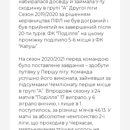
набиралася досвіду й займала 9-ту
сходинку в групі “А” Другої ліги.
Сезон 2019/2020 за рішенням
керівництва ПФЛ не був дограний і
був прийнятий як завершений після
20-ти турів. ФК “Поділля” на цьому
проміжку поділило 5-6 місця з ФК
“Калуш”.
На сезон 2020/2021 перед командою
було поставлене завдання – здобути
путівку у Першу лігу. Команда
успішно його виконала, зайнявши за
підсумками Чемпіонату перше місце
в групі “А”. Впродовж сезону з 24
матчів “Поділля” 17 виграло, у 6
зіграло внічию, і лише в 1
поступилось, за різниці м’ячів 46:13. У
матчі за абсолютне чемпіонство 2-ї
ліги, що проходив у Черкасах,
хмельничанам трішки чогось не