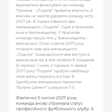
відмовилися фінансувати цю команду.
Причина – „Поділля” приватна власність. А
власник не захотів дарувати команду місту…
2007 рік. В Україні з’явилося два
хмельницьких „Поділля”. Одне в Красилові,
інше в Хмельницькому. У Красилові
команда першої ліги, у Хмельницькому –
аматорської. Отож, з квітня 2007 року
почалася нова ера хмельницького
„Поділля”. Команда розпочала виступи в
аматорській лізі, в якій провела 8 поєдинків
(5 перемог, 1 нічия, 2 поразки). 6 червня
2007 року “Поділля” здобуло найбільшу
свою виїзну перемогу в історії. В
Здолбунові хмельничани перемогли
“Волинь-Цемент” з рахунком 7:0.
Фактично 9 липня 2007 року
команда знову отримала статус
професійного футбольного клубу. А