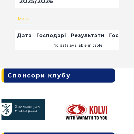
2025/2026
Матчі
Дата
Господарі
Результати
Гості
Ч
No data available in table
Спонсори клубу