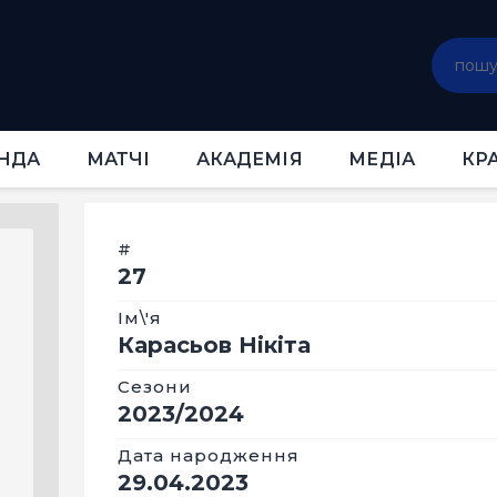
ГОЛОВНА
НОВИНИ
КЛУБ
КОМАНДА
НДА
МАТЧІ
АКАДЕМІЯ
МЕДІА
КР
МАТЧІ
АКАДЕМІЯ
МЕДІА
#
27
КРАМНИЦЯ
КВИТКИ
Ім\'я
Карасьов Нікіта
Сезони
2023/2024
Дата народження
29.04.2023