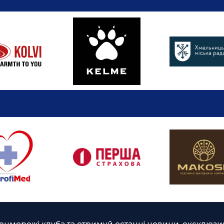
оцмережі клуба та отримуй останні новини, ексклюзив