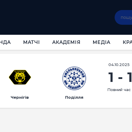
ГОЛОВНА
НОВИНИ
КЛУБ
КОМАНДА
НДА
МАТЧІ
АКАДЕМІЯ
МЕДІА
КР
МАТЧІ
АКАДЕМІЯ
МЕДІА
04.10.2025
1
-
КРАМНИЦЯ
КВИТКИ
Повний час
Чернігів
Поділля