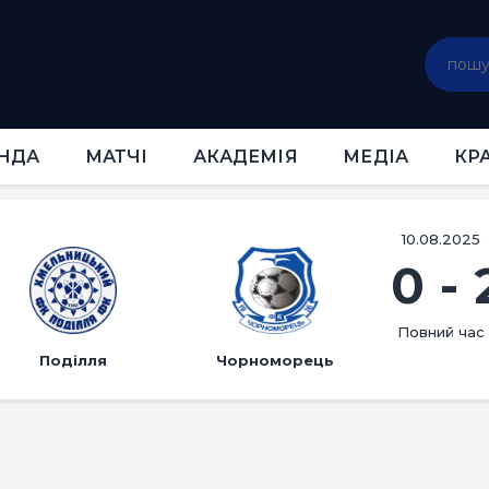
ГОЛОВНА
НОВИНИ
КЛУБ
КОМАНДА
НДА
МАТЧІ
АКАДЕМІЯ
МЕДІА
КР
МАТЧІ
АКАДЕМІЯ
МЕДІА
10.08.2025
0
-
КРАМНИЦЯ
КВИТКИ
Повний час
Поділля
Чорноморець