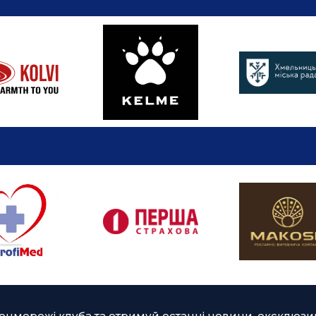
оцмережі клуба та отримуй останні новини, ексклюзив