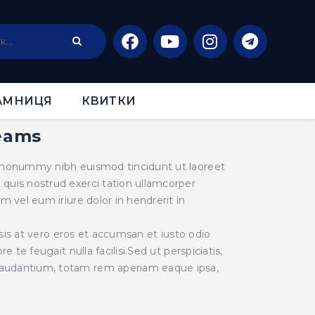
АМНИЦЯ
КВИТКИ
teams
m nonummy nibh euismod tincidunt ut laoreet
quis nostrud exerci tation ullamcorper
m vel eum iriure dolor in hendrerit in
isis at vero eros et accumsan et iusto odio
 te feugait nulla facilisi.Sed ut perspiciatis,
laudantium, totam rem aperiam eaque ipsa,