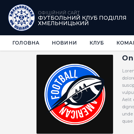
ОФІЦІЙНИЙ САЙТ
ФУТБОЛЬНИЙ КЛУБ ПОДІЛЛЯ
ХМЕЛЬНИЦЬКИЙ
ГОЛОВНА
НОВИНИ
КЛУБ
КОМА
On
Lorem
dolor
susci
vulpu
Aelit
digni
unde 
quae 