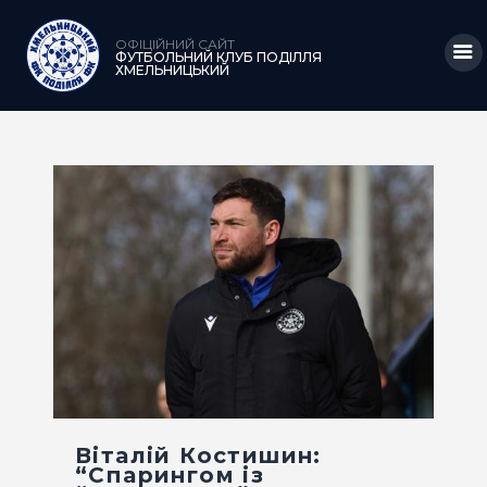
ОФІЦІЙНИЙ САЙТ
ФУТБОЛЬНИЙ КЛУБ ПОДІЛЛЯ
ХМЕЛЬНИЦЬКИЙ
ГОЛОВНА
НОВИНИ
КЛУБ
КОМАНДА
МАТЧІ
АКАДЕМІЯ
МЕДІА
Віталій Костишин:
КРАМНИЦЯ
“Спарингом із