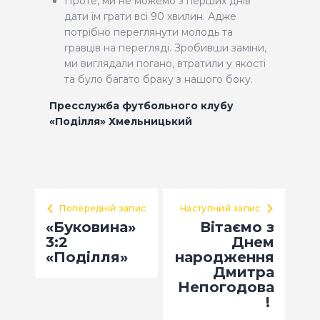
Проте, ми не можемо з перших днів
дати їм грати всі 90 хвилин. Адже
потрібно переглянути молодь та
гравців на перегляді. Зробивши заміни,
ми виглядали погано, втратили у якості
та було багато браку з нашого боку.
Пресслужба футбольного клубу
«Поділля» Хмельницький
Попередній запис
Наступний запис
«Буковина»
Вітаємо з
3:2
Днем
«Поділля»
народження
Дмитра
Непогодова
!