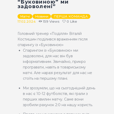
“Буковиною” ми
КВИТКИ
задоволені”
Матчі
Новини
ПЕРША КОМАНДА
17.02.2024
159
Views
0
Like
Головний тренер «Поділля» Віталій
Костишин поділився враженням після
спарингу із «Буковиною»
Спарингом із «Буковиною» ми
задоволені, для нас він був
інформативним. Звичайно, прикро
програвати, навіть в товариському
матчі. Але наразі результат для нас не
стоїть на першому плані.
Ми зрозуміли, що на сьогоднішній день
в нас є 10-12 футболістів, які грали з
перших хвилин матчу. Саме вони
зробили рахунок 2:0 на нашу користь.