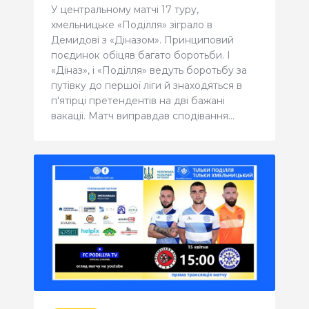
КВИТКИ
У центральному матчі 17 туру,
хмельницьке «Поділля» зіграло в
Демидові з «Діназом». Принциповий
поєдинок обіцяв багато боротьби. І
«Діназ», і «Поділля» ведуть боротьбу за
путівку до першої ліги й знаходяться в
п'ятірці претендентів на дві бажані
вакації. Матч виправдав сподівання…