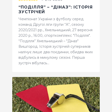
“ПОДІЛЛЯ” – “ДІНАЗ”: ІСТОРІЯ
ЗУСТРІЧЕЙ
Чемпіонат України з футболу серед
команд Другої ліги групи “А”, сезону
2020/2021 рр., Хмельницький, 27 вересня
2020 р., 16:00, спорткомплекс "Поділля".
“Поділля” Хмельницький – "Діназ"
Вишгород. Історія зустрічей суперників
налічує лише два поєдинки, обидва яких
відбулись в минулому сезоні. Перша
зустріч вібулась…