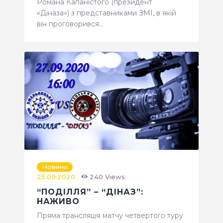
Романа Капаністого (президент
«Діназа») з представниками ЗМІ, в якій
він проговорився…
Новини
25.09.2020
240
Views
“ПОДІЛЛЯ” – “ДІНАЗ”:
НАЖИВО
Пряма трансляція матчу четвертого туру