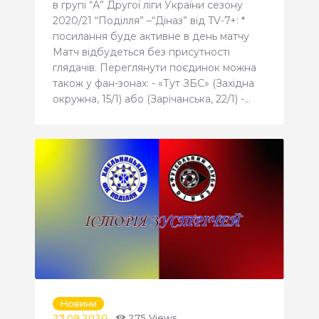
в групі “А” Другої ліги України сезону
2020/21 “Поділля” –“Діназ” від TV-7+: *
посилання буде активне в день матчу
Матч відбудеться без присутності
глядачів. Переглянути поєдинок можна
також у фан-зонах: - «Тут ЗБС» (Західна
окружна, 15/1) або (Зарічанська, 22/1) -…
Новини
23.09.2020
275
Views