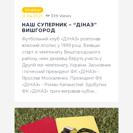
Новини
12.04.2021
339
Views
НАШ СУПЕРНИК – “ДІНАЗ”
ВИШГОРОД
Футбольний клуб «ДІНАЗ» розпочав
власний літопис у 1999 році. Взявши
старт із чемпіонату Вишгородського
району, нині діназівці беруть участь у
Другій лізі чемпіонату України. Засновник
і почесний президент ФК «ДІНАЗ» -
Ярослав Москаленко. Президент ФК
«ДІНАЗ» - Роман Капаністий. Здобутки:
ФК «ДІНАЗ» тричі вигравав кубок…