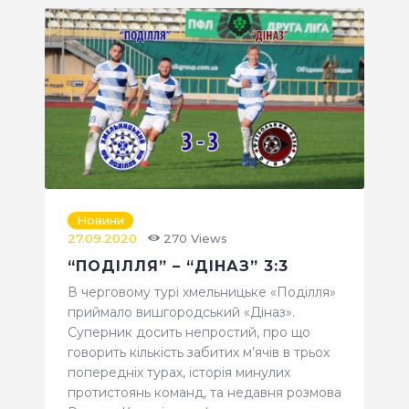
Новини
27.09.2020
270
Views
“ПОДІЛЛЯ” – “ДІНАЗ” 3:3
В черговому турі хмельницьке «Поділля»
приймало вишгородський «Діназ».
Суперник досить непростий, про що
говорить кількість забитих м’ячів в трьох
попередніх турах, історія минулих
протистоянь команд, та недавня розмова