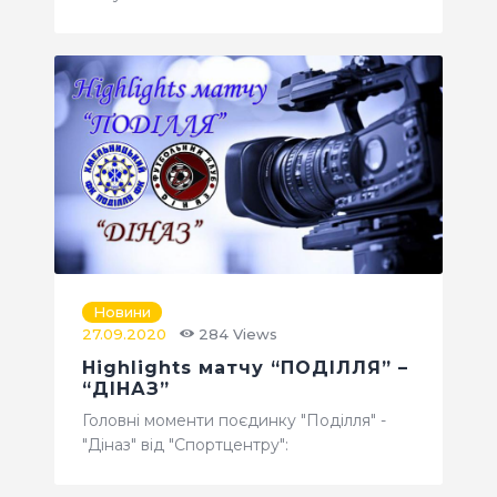
Новини
27.09.2020
284
Views
Highlights матчу “ПОДІЛЛЯ” –
“ДІНАЗ”
Головні моменти поєдинку "Поділля" -
"Діназ" від "Спортцентру":