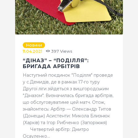
Новини
11.04.2021
397
Views
“ДІНАЗ” – “ПОДІЛЛЯ”:
БРИГАДА АРБІТРІВ
Наступний поєдинок "Поділля" проведе
у с.Демидів, де в рамках 17-го туру
Другої ліги зійдеться з вишгородським
"Діназом". Визначилась бригада арбітрів,
що обслуговуватиме цей матч. Отож,
знайомтесь: Арбітр — Олександр Титов
(Донецьк) Асистенти: Микола Близнюк
(Харків) та Ігор Рибченко (Запоріжжя)
Четвертий арбітр: Дмитро
Осауленко…