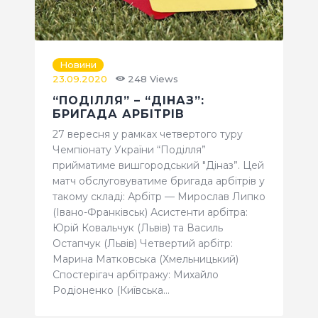
Новини
23.09.2020
248
Views
“ПОДІЛЛЯ” – “ДІНАЗ”:
БРИГАДА АРБІТРІВ
27 вересня у рамках четвертого туру
Чемпіонату України “Поділля”
прийматиме вишгородський "Діназ”. Цей
матч обслуговуватиме бригада арбітрів у
такому складі: Арбітр — Мирослав Липко
(Івано-Франківськ) Асистенти арбітра:
Юрій Ковальчук (Львів) та Василь
Остапчук (Львів) Четвертий арбітр:
Марина Матковська (Хмельницький)
Спостерігач арбітражу: Михайло
Родіоненко (Київська…