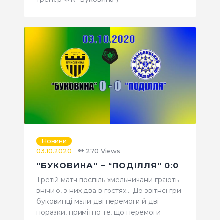
Новини
03.10.2020
270
Views
“БУКОВИНА” – “ПОДІЛЛЯ” 0:0
Третій матч поспіль хмельничани грають
внічию, з них два в гостях... До звітної гри
буковинці мали дві перемоги й дві
поразки, примітно те, що перемоги