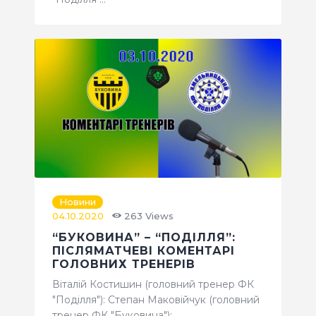
Новини
04.10.2020
263
Views
“БУКОВИНА” – “ПОДІЛЛЯ”:
ПІСЛЯМАТЧЕВІ КОМЕНТАРІ
ГОЛОВНИХ ТРЕНЕРІВ
Віталій Костишин (головний тренер ФК
"Поділля"): Степан Маковійчук (головний
тренер ФК "Буковина"):