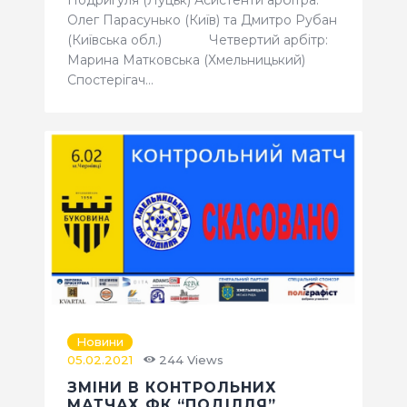
Подригуля (Луцьк) Асистенти арбітра:
Олег Парасунько (Київ) та Дмитро Рубан
(Київська обл.) Четвертий арбітр:
Марина Матковська (Хмельницький)
Спостерігач…
Новини
05.02.2021
244
Views
ЗМІНИ В КОНТРОЛЬНИХ
МАТЧАХ ФК “ПОДІЛЛЯ”