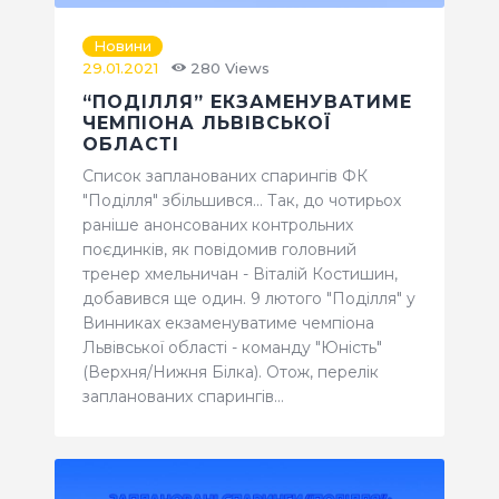
Новини
29.01.2021
280
Views
“ПОДІЛЛЯ” ЕКЗАМЕНУВАТИМЕ
ЧЕМПІОНА ЛЬВІВСЬКОЇ
ОБЛАСТІ
Список запланованих спарингів ФК
"Поділля" збільшився... Так, до чотирьох
раніше анонсованих контрольних
поєдинків, як повідомив головний
тренер хмельничан - Віталій Костишин,
добавився ще один. 9 лютого "Поділля" у
Винниках екзаменуватиме чемпіона
Львівської області - команду "Юність"
(Верхня/Нижня Білка). Отож, перелік
запланованих спарингів…