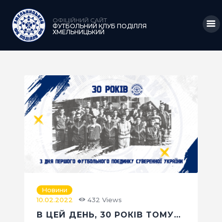
ОФІЦІЙНИЙ САЙТ
ФУТБОЛЬНИЙ КЛУБ ПОДІЛЛЯ
ХМЕЛЬНИЦЬКИЙ
ГОЛОВНА
НОВИНИ
КЛУБ
КОМАНДА
МАТЧІ
АКАДЕМІЯ
МЕДІА
Новини
10.02.2022
432
Views
КРАМНИЦЯ
В ЦЕЙ ДЕНЬ, 30 РОКІВ ТОМУ…