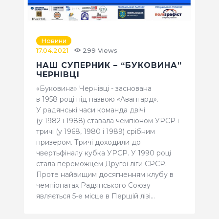
Новини
17.04.2021
299
Views
НАШ СУПЕРНИК – “БУКОВИНА”
ЧЕРНІВЦІ
«Буковина» Чернівці - заснована
в 1958 році під назвою «Авангард».
У радянські часи команда двічі
(у 1982 і 1988) ставала чемпіоном УРСР і
тричі (у 1968, 1980 і 1989) срібним
призером. Тричі доходили до
чвертьфіналу кубка УРСР. У 1990 році
стала переможцем Другої ліги СРСР.
Проте найвищим досягненням клубу в
чемпіонатах Радянського Союзу
являється 5-е місце в Першій лізі…