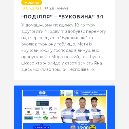
Новини
19.04.2021
281
Views
“ПОДІЛЛЯ” – “БУКОВИНА” 3:1
У домашньому поєдинку 18-го туру
Другої ліги "Поділля" здобуває перемогу
над чернівецькою "Буковиною", та
очолює турнірну таблицю. Матч із
«Буковиною» у господарів вимушено
пропускав Ян Морговський, тож було
цікаво хто ж вийде у старті замість Яна.
Десь можливо трішки несподівано…