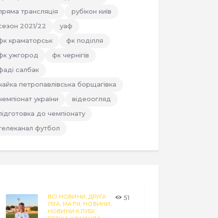
пряма трансляція
рубікон київ
сезон 2021/22
уаф
фк краматорськ
фк поділля
фк ужгород
фк чернігів
фаді салбак
чайка петропавлівська борщагівка
чемпіонат україни
відеоогляд
підготовка до чемпіонату
телеканал футбол
ВСІ НОВИНИ,
ДРУГА
51
ЛІГА,
МАТЧІ,
НОВИНИ,
НОВИНИ КЛУБУ,