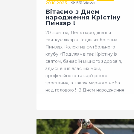
20.10.2023
531
Views
Вітаємо з Днем
народження Крістіну
Пинзар !
20 жовтня, День народження
святкує лікар «Поділля» Крістіна
Пинзар. Колектив футбольного
клубу «Поділля» вітає Крістіну із
святом, бажає їй міцного здоров'я,
здійснення власних мрій,
професійного та кар'єрного
зростання, а також мирного неба
над головою ! З Днем народження !