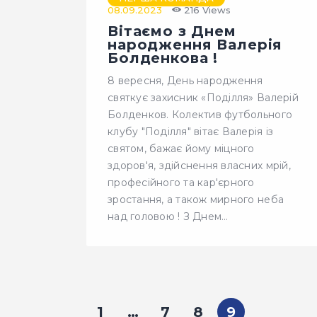
08.09.2023
216
Views
Вітаємо з Днем
народження Валерія
Болденкова !
8 вересня, День народження
святкує захисник «Поділля» Валерій
Болденков. Колектив футбольного
клубу "Поділля" вітає Валерія із
святом, бажає йому міцного
здоров'я, здійснення власних мрій,
професійного та кар'єрного
зростання, а також мирного неба
над головою ! З Днем…
1
…
7
8
9