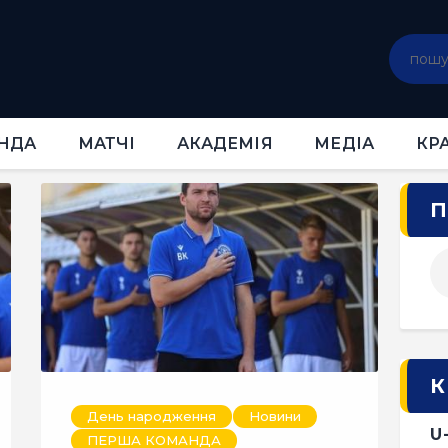
ГОЛОВНА
НОВИНИ
КЛУБ
КОМАНДА
НДА
МАТЧІ
АКАДЕМІЯ
МЕДІА
КР
МАТЧІ
АКАДЕМІЯ
П
МЕДІА
КРАМНИЦЯ
КВИТКИ
К
День народження
Новини
U
ПЕРША КОМАНДА