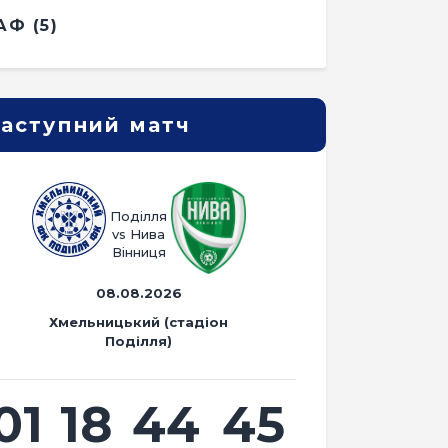
АФ
(5)
аступний матч
Поділля
vs Нива
Вінниця
08.08.2026
Хмельницький (стадіон
Поділля)
01
18
44
44