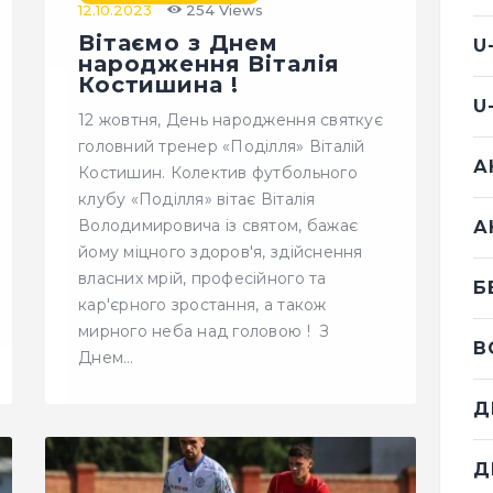
12.10.2023
254
Views
Вітаємо з Днем
U
народження Віталія
Костишина !
U
12 жовтня, День народження святкує
головний тренер «Поділля» Віталій
А
Костишин. Колектив футбольного
клубу «Поділля» вітає Віталія
Володимировича із святом, бажає
А
йому міцного здоров'я, здійснення
власних мрій, професійного та
Б
кар'єрного зростання, а також
мирного неба над головою ! З
В
Днем…
Д
Д