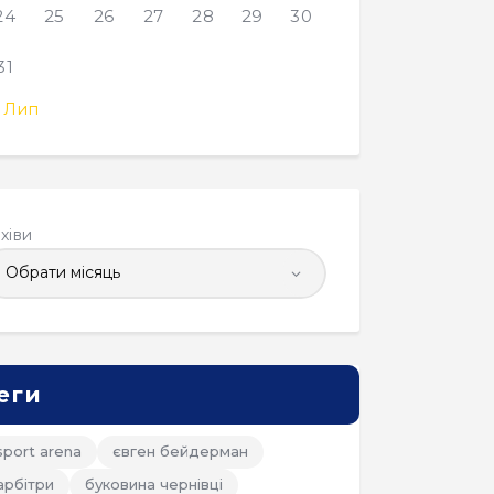
24
25
26
27
28
29
30
31
 Лип
хіви
еги
sport arena
євген бейдерман
арбітри
буковина чернівці