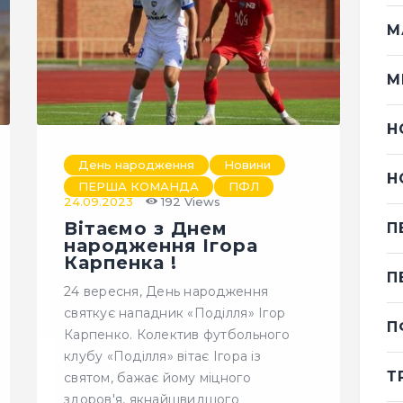
М
М
Н
День народження
Новини
Н
ПЕРША КОМАНДА
ПФЛ
24.09.2023
192
Views
Вітаємо з Днем
П
народження Ігора
Карпенка !
П
24 вересня, День народження
святкує нападник «Поділля» Ігор
П
Карпенко. Колектив футбольного
клубу «Поділля» вітає Ігора із
Т
святом, бажає йому міцного
здоров'я, якнайшвидшого