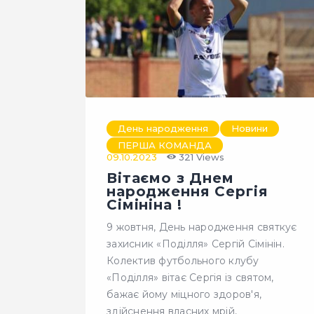
День народження
Новини
ПЕРША КОМАНДА
09.10.2023
321
Views
Вітаємо з Днем
народження Сергія
Сімініна !
9 жовтня, День народження святкує
захисник «Поділля» Сергій Сімінін.
Колектив футбольного клубу
«Поділля» вітає Сергія із святом,
бажає йому міцного здоров'я,
здійснення власних мрій,