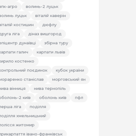
впк-агро
волинь-2 луцьк
волинь луцьк
віталій каверін
віталій костишин
дюфлу
друга ліга
діназ вишгород
епіцентр дунаївці
збірна туру
карпати галич
карпати львів
кирило костенко
контрольний поєдинок
кубок україни
мораренко станіслав
морговський ян
нива вінниця
нива тернопіль
оболонь-2 київ
оболонь київ
пфл
перша ліга
поділля
поділля хмельницький
полісся житомир
прикарпаття івано-франківськ