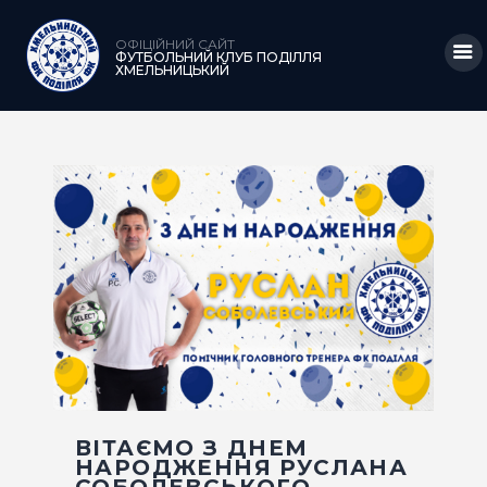
ОФІЦІЙНИЙ САЙТ
ФУТБОЛЬНИЙ КЛУБ ПОДІЛЛЯ
ХМЕЛЬНИЦЬКИЙ
ГОЛОВНА
НОВИНИ
КЛУБ
КОМАНДА
МАТЧІ
АКАДЕМІЯ
МЕДІА
ВІТАЄМО З ДНЕМ
КРАМНИЦЯ
НАРОДЖЕННЯ РУСЛАНА