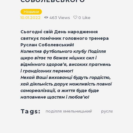
СОБОЛЕВСЬКОГО
КВИТКИ
Новини
10.01.2022
463
Views
0
Like
Сьогодні свій День народження
святкує помічник головного тренера
Руслан Соболевський!
Колектив футбольного клубу Поділля
щиро вітає та бажає міцних сил і
відмінного здоров’я, високих прагнень
і грандіозних перемог!
Нехай Ваші вихованці будуть гордістю,
хай діяльність дарує можливість повної
самореалізації, а життя буде буде
наповнене щастям і любов’ю!
Tags:
поділля хмельницький
руслан соболе