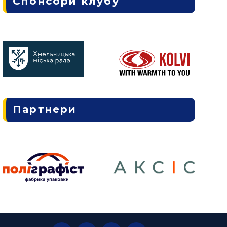
Спонсори клубу
Партнери