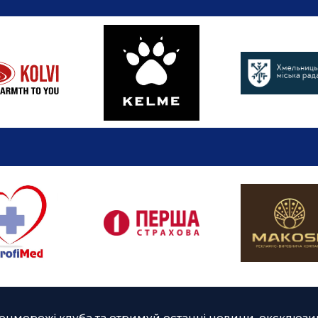
оцмережі клуба та отримуй останні новини, ексклюзив