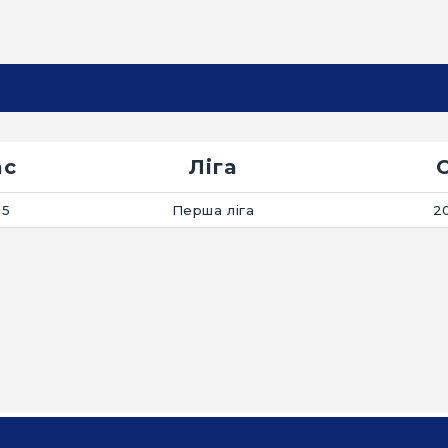
ас
Ліга
15
Перша ліга
2