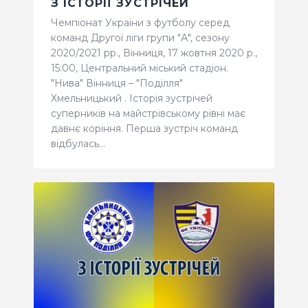
З ІСТОРІЇ ЗУСТРІЧЕЙ
КВИТКИ
Чемпіонат України з футболу серед
команд Другої ліги групи "А", сезону
2020/2021 рр., Вінниця, 17 жовтня 2020 р.,
15:00, Центральний міський стадіон.
"Нива" Вінниця – "Поділля"
Хмельницький . Історія зустрічей
суперників на майстрівському рівні має
давнє коріння. Перша зустріч команд
відбулась…