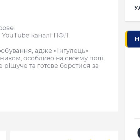
У
рове
 YouTube каналі ПФЛ.
Н
обування, адже «Інгулець»
ником, особливо на своєму полі.
 рішуче та готове боротися за