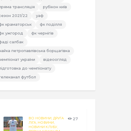
пряма трансляція
рубікон київ
сезон 2021/22
уаф
фк краматорськ
фк поділля
фк ужгород
фк чернігів
фаді салбак
чайка петропавлівська борщагівка
чемпіонат україни
відеоогляд
підготовка до чемпіонату
телеканал футбол
ВСІ НОВИНИ,
ДРУГА
27
ЛІГА,
НОВИНИ,
НОВИНИ КЛУБУ,