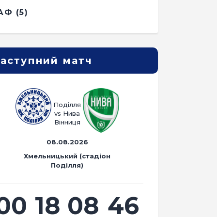
АФ
(5)
аступний матч
Поділля
vs Нива
Вінниця
08.08.2026
Хмельницький (стадіон
Поділля)
00
18
08
45