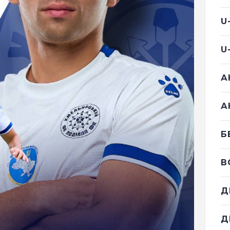
U
U
А
А
Б
В
Д
Д