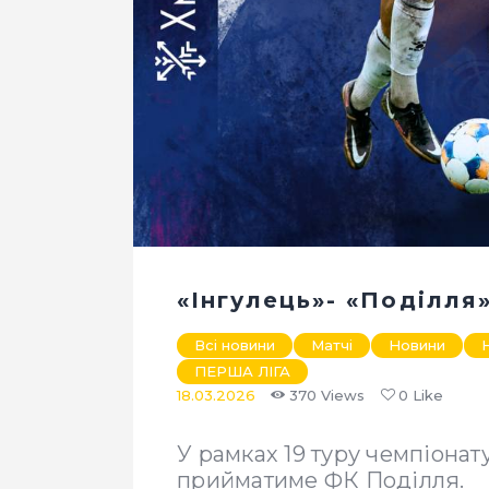
«Інгулець»- «Поділля»
Всі новини
Матчі
Новини
ПЕРША ЛІГА
18.03.2026
370
Views
0
Like
У рамках 19 туру чемпіона
прийматиме ФК Поділля.