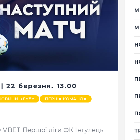
М
М
Н
Н
П
| 22 березня. 13.00
П
НОВИНИ КЛУБУ
ПЕРША КОМАНДА
П
ту VBET Першої ліги ФК Інгулець
Т