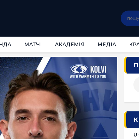
ГОЛОВНА
НОВИНИ
КЛУБ
КОМАНДА
НДА
МАТЧІ
АКАДЕМІЯ
МЕДІА
КР
МАТЧІ
АКАДЕМІЯ
П
МЕДІА
КРАМНИЦЯ
КВИТКИ
К
U