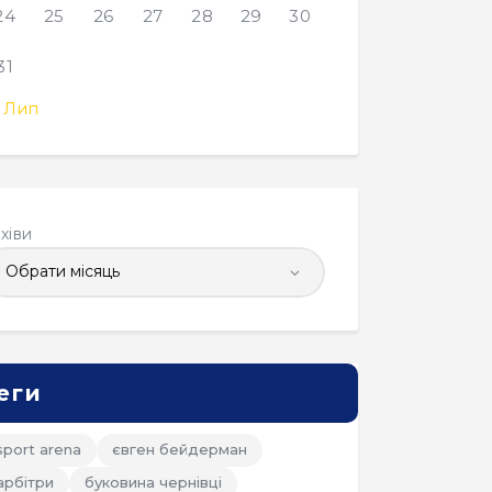
24
25
26
27
28
29
30
31
 Лип
хіви
еги
sport arena
євген бейдерман
арбітри
буковина чернівці