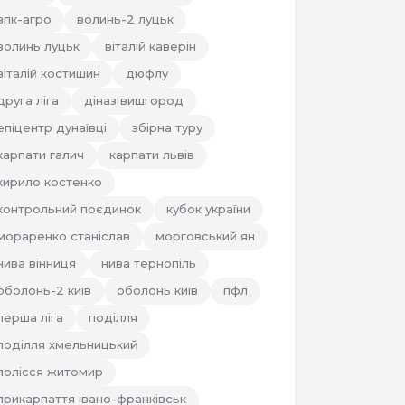
впк-агро
волинь-2 луцьк
волинь луцьк
віталій каверін
віталій костишин
дюфлу
друга ліга
діназ вишгород
епіцентр дунаївці
збірна туру
карпати галич
карпати львів
кирило костенко
контрольний поєдинок
кубок україни
мораренко станіслав
морговський ян
нива вінниця
нива тернопіль
оболонь-2 київ
оболонь київ
пфл
перша ліга
поділля
поділля хмельницький
полісся житомир
прикарпаття івано-франківськ