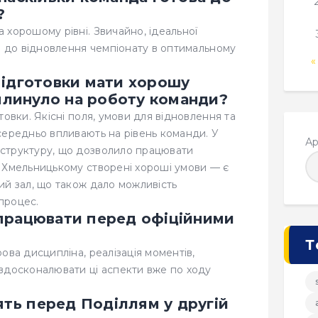
?
 хорошому рівні. Звичайно, ідеальної
о до відновлення чемпіонату в оптимальному
«
підготовки мати хорошу
вплинуло на роботу команди?
овки. Якісні поля, умови для відновлення та
середньо впливають на рівень команди. У
Ар
структуру, що дозволило працювати
 Хмельницькому створені хороші умови — є
ий зал, що також дало можливість
процес.
працювати перед офіційними
Т
ова дисципліна, реалізація моментів,
вдосконалювати ці аспекти вже по ходу
оять перед Поділлям у другій