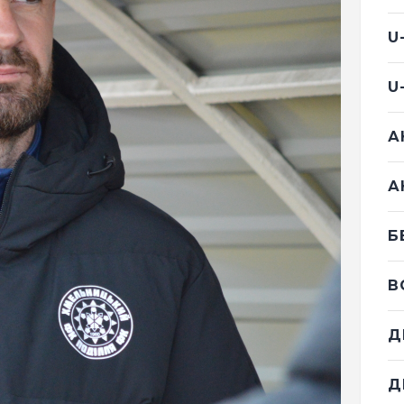
U
U
А
А
Б
В
Д
Д