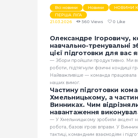
Всі новини
Новини
НОВИНИ К
ПЕРША ЛІГА
21.03.2026
560
Views
0
Like
Олександре Ігоровичу, 
навчально-тренувальні зб
цієї підготовки для вас 
— Збори пройшли продуктивно. Ми ви
роботи, підтягнули фізичні кондиції гр
Найважливіше — команда працювала 
наших вимог.
Частину підготовки кома
Хмельницькому, а частину
Винниках. Чим відрізняли
навантаження виконувал
— У Хмельницькому зробили акцент на 
робота, базові ігрові вправи. У Винник
тактиці, командним взаємодіям і підг