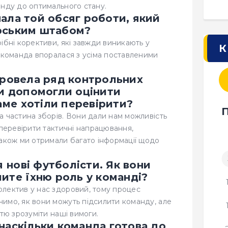
анду до оптимального стану.
ала той обсяг роботи, який
рським штабом?
ібні корективи, які завжди виникають у
К
— команда впоралася з усіма поставленими
провела ряд контрольних
ни допомогли оцінити
саме хотіли перевірити?
а частина зборів. Вони дали нам можливість
 перевірити тактичні напрацювання,
Також ми отримали багато інформації щодо
нові футболісти. Як вони
чите їхню роль у команді?
лектив у нас здоровий, тому процес
имо, як вони можуть підсилити команду, але
тю зрозуміти наші вимоги.
наскільки команда готова до