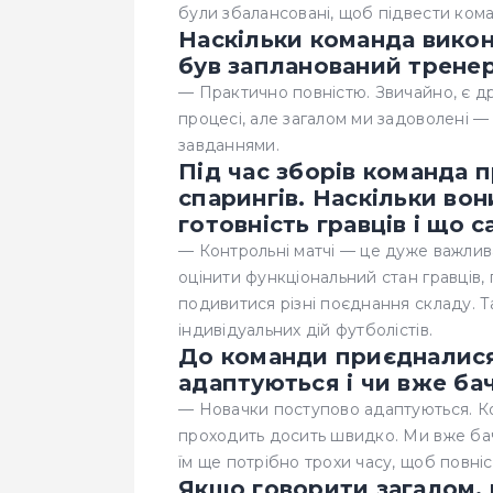
були збалансовані, щоб підвести ком
Наскільки команда викон
був запланований трене
— Практично повністю. Звичайно, є др
процесі, але загалом ми задоволені 
завданнями.
Під час зборів команда 
спарингів. Наскільки во
готовність гравців і що 
— Контрольні матчі — це дуже важлив
оцінити функціональний стан гравців,
подивитися різні поєднання складу. 
індивідуальних дій футболістів.
До команди приєдналися 
адаптуються і чи вже ба
— Новачки поступово адаптуються. Ко
проходить досить швидко. Ми вже бач
їм ще потрібно трохи часу, щоб повніс
Якщо говорити загалом, 