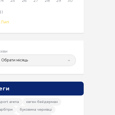
24
25
26
27
28
29
30
31
 Лип
хіви
еги
sport arena
євген бейдерман
арбітри
буковина чернівці