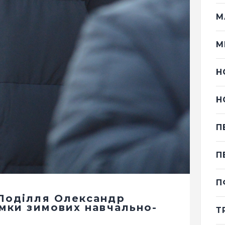
М
М
Н
Н
П
П
П
Поділля Олександр
мки зимових навчально-
Т