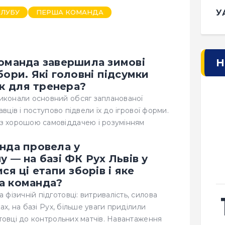
ЛУБУ
ПЕРША КОМАНДА
У
команда завершила зимові
Н
ори. Які головні підсумки
як для тренера?
конали основний обсяг запланованої
авців і поступово підвели їх до ігрової форми.
з хорошою самовіддачею і розумінням
нда провела у
 — на базі ФК Рух Львів у
ся ці етапи зборів і яке
а команда?
фізичній підготовці: витривалість, силова
ах, на базі Рух, більше уваги приділили
отовці до контрольних матчів. Навантаження