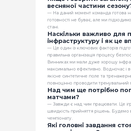
весняної частини сезону
— На даний момент команда готова на
готовності не буває, але ми підходим
стані.
Наскільки важливо для 
інфраструктуру і як це 
— Це один із ключових факторів підгот
правильна організація процесу безпо
Винниках ми мали дуже хорошу інфра
максимально ефективно. Водночас і в
якісне синтетичне поле та тренажерн
повноцінно проводити тренувальний 
Над чим ще потрібно по
матчами?
— Завжди є над чим працювати. Це ігр
швидкість прийняття рішень. Будемо 
чемпіонату.
Які головні завдання ст