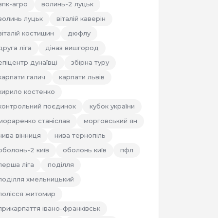
впк-агро
волинь-2 луцьк
волинь луцьк
віталій каверін
віталій костишин
дюфлу
друга ліга
діназ вишгород
епіцентр дунаївці
збірна туру
карпати галич
карпати львів
кирило костенко
контрольний поєдинок
кубок україни
мораренко станіслав
морговський ян
нива вінниця
нива тернопіль
оболонь-2 київ
оболонь київ
пфл
перша ліга
поділля
поділля хмельницький
полісся житомир
прикарпаття івано-франківськ