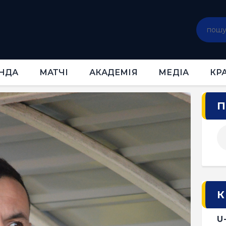
ГОЛОВНА
НОВИНИ
КЛУБ
КОМАНДА
НДА
МАТЧІ
АКАДЕМІЯ
МЕДІА
КР
МАТЧІ
АКАДЕМІЯ
П
МЕДІА
КРАМНИЦЯ
КВИТКИ
К
U