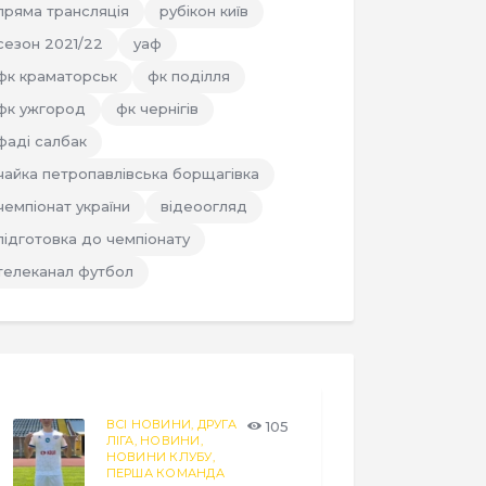
пряма трансляція
рубікон київ
сезон 2021/22
уаф
фк краматорськ
фк поділля
фк ужгород
фк чернігів
фаді салбак
чайка петропавлівська борщагівка
чемпіонат україни
відеоогляд
підготовка до чемпіонату
телеканал футбол
ВСІ НОВИНИ,
ДРУГА
105
ЛІГА,
НОВИНИ,
НОВИНИ КЛУБУ,
ПЕРША КОМАНДА